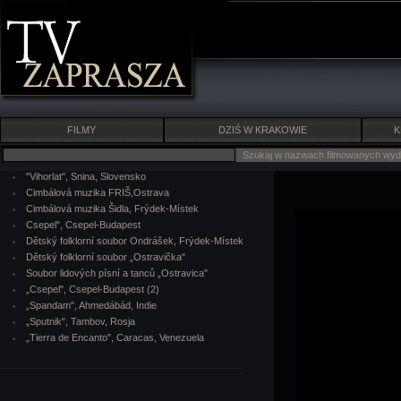
FILMY
DZIŚ W KRAKOWIE
K
"Vihorlat", Snina, Slovensko
Cimbálová muzika FRIŠ,Ostrava
Cimbálová muzika Šidla, Frýdek-Místek
Csepel", Csepel-Budapest
Dětský folklorní soubor Ondrášek, Frýdek-Místek
Dětský folklorní soubor „Ostravička"
Soubor lidových písní a tanců „Ostravica"
„Csepel", Csepel-Budapest (2)
„Spandam", Ahmedábád, Indie
„Sputnik", Tambov, Rosja
„Tierra de Encanto", Caracas, Venezuela