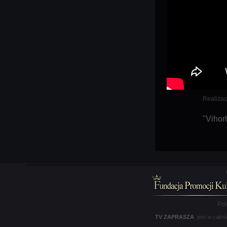
Realizac
"Vihor
Pol
TV ZAPRASZA
jest w całoś