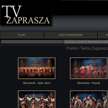
FILMY
DZIŚ W KRAKOWIE
K
Pieśni i Tańce Zagrani
Słowianki - Ajde Jano
Słowianki - Hopak